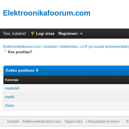
Elektroonikafoorum.com
Tere, külaline!
Logi sisse
Registreeri
Elektroonikafoorum.com
›
Arutelud
›
Helitehnika
›
LCR (ja muude komponentide)
Kes postitas?
Kokku postitusi: 9
Kasutaja
madis64
martk
Stern
Kontakt
Elektroonikafoorum.com
Tagasi üles
Lihtsustatud versioon
R