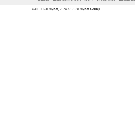
Saiti toetab
MyBB
, © 2002-2026
MyBB Group
.