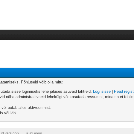
vaatamiseks. Põhjuseid võib olla mitu:
sutada sisse logimiseks lehe jaluses asuvaid lahtreid.
Logi sisse
|
Pead regis
id näha administratiivseid lehekülgi või kasutada ressurssi, mida sa ei tohiks?
 või ootab alles aktiveerimist.
s või läbi .
tud versioon
RSS voog