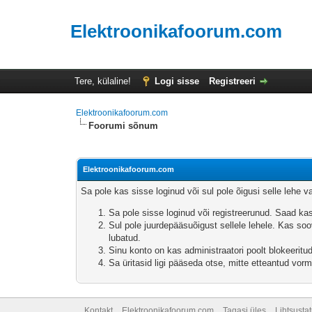
Elektroonikafoorum.com
Tere, külaline!
Logi sisse
Registreeri
Elektroonikafoorum.com
Foorumi sõnum
Elektroonikafoorum.com
Sa pole kas sisse loginud või sul pole õigusi selle lehe 
Sa pole sisse loginud või registreerunud. Saad ka
Sul pole juurdepääsuõigust sellele lehele. Kas soov
lubatud.
Sinu konto on kas administraatori poolt blokeeritud
Sa üritasid ligi pääseda otse, mitte etteantud vormi
Kontakt
Elektroonikafoorum.com
Tagasi üles
Lihtsusta