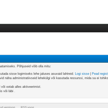
vaatamiseks. Põhjuseid võib olla mitu:
sutada sisse logimiseks lehe jaluses asuvaid lahtreid.
Logi sisse
|
Pead regis
id näha administratiivseid lehekülgi või kasutada ressurssi, mida sa ei tohiks?
 või ootab alles aktiveerimist.
s või läbi .
tud versioon
RSS voog