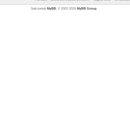
Saiti toetab
MyBB
, © 2002-2026
MyBB Group
.