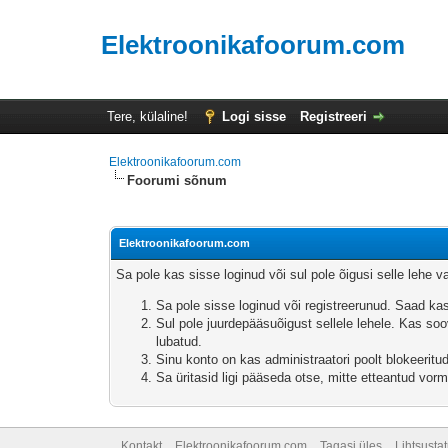
Elektroonikafoorum.com
Tere, külaline!
Logi sisse
Registreeri
Elektroonikafoorum.com
Foorumi sõnum
Elektroonikafoorum.com
Sa pole kas sisse loginud või sul pole õigusi selle lehe 
Sa pole sisse loginud või registreerunud. Saad ka
Sul pole juurdepääsuõigust sellele lehele. Kas soov
lubatud.
Sinu konto on kas administraatori poolt blokeeritud
Sa üritasid ligi pääseda otse, mitte etteantud vormi
Kontakt
Elektroonikafoorum.com
Tagasi üles
Lihtsusta