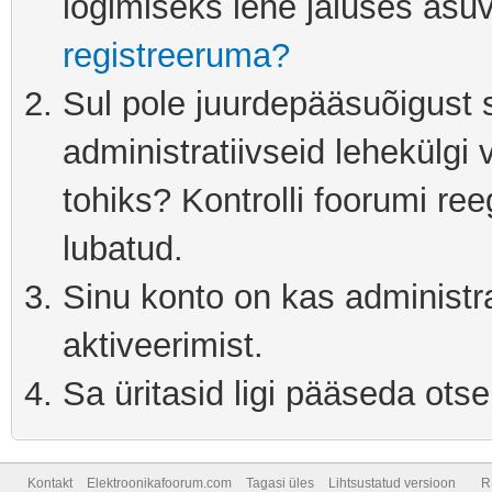
logimiseks lehe jaluses asuv
registreeruma?
Sul pole juurdepääsuõigust s
administratiivseid lehekülgi 
tohiks? Kontrolli foorumi ree
lubatud.
Sinu konto on kas administra
aktiveerimist.
Sa üritasid ligi pääseda otse
Kontakt
Elektroonikafoorum.com
Tagasi üles
Lihtsustatud versioon
R