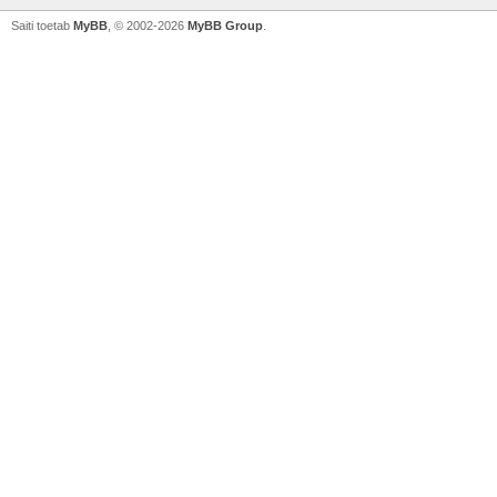
Saiti toetab
MyBB
, © 2002-2026
MyBB Group
.