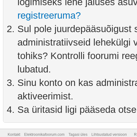
logimiseks lehe jaluses asuv
registreeruma?
Sul pole juurdepääsuõigust s
administratiivseid lehekülgi 
tohiks? Kontrolli foorumi ree
lubatud.
Sinu konto on kas administra
aktiveerimist.
Sa üritasid ligi pääseda otse
Kontakt
Elektroonikafoorum.com
Tagasi üles
Lihtsustatud versioon
R