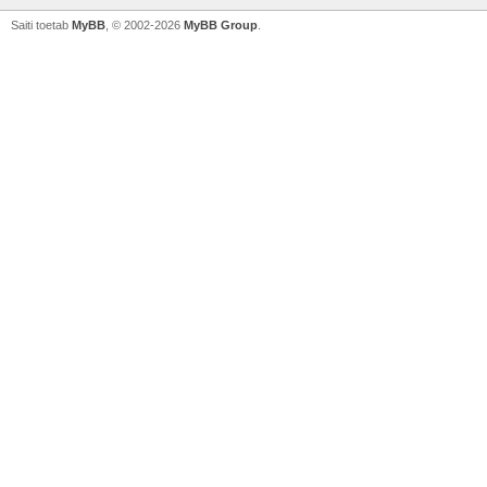
Saiti toetab
MyBB
, © 2002-2026
MyBB Group
.