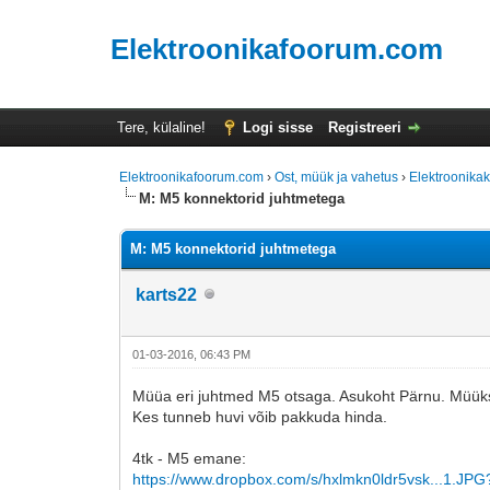
Elektroonikafoorum.com
Tere, külaline!
Logi sisse
Registreeri
Elektroonikafoorum.com
›
Ost, müük ja vahetus
›
Elektroonik
M: M5 konnektorid juhtmetega
M: M5 konnektorid juhtmetega
karts22
01-03-2016, 06:43 PM
Müüa eri juhtmed M5 otsaga. Asukoht Pärnu. Müüks 
Kes tunneb huvi võib pakkuda hinda.
4tk - M5 emane:
https://www.dropbox.com/s/hxlmkn0ldr5vsk...1.JPG