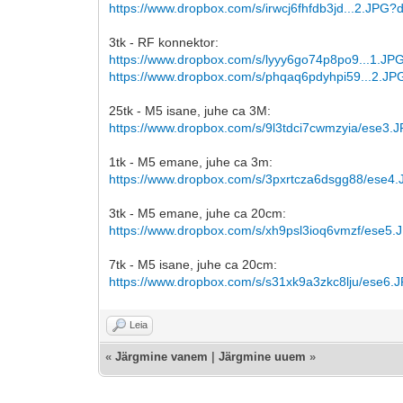
https://www.dropbox.com/s/irwcj6fhfdb3jd...2.JPG?
3tk - RF konnektor:
https://www.dropbox.com/s/lyyy6go74p8po9...1.JP
https://www.dropbox.com/s/phqaq6pdyhpi59...2.JP
25tk - M5 isane, juhe ca 3M:
https://www.dropbox.com/s/9l3tdci7cwmzyia/ese3.
1tk - M5 emane, juhe ca 3m:
https://www.dropbox.com/s/3pxrtcza6dsgg88/ese4
3tk - M5 emane, juhe ca 20cm:
https://www.dropbox.com/s/xh9psl3ioq6vmzf/ese5.
7tk - M5 isane, juhe ca 20cm:
https://www.dropbox.com/s/s31xk9a3zkc8lju/ese6.
Leia
«
Järgmine vanem
|
Järgmine uuem
»