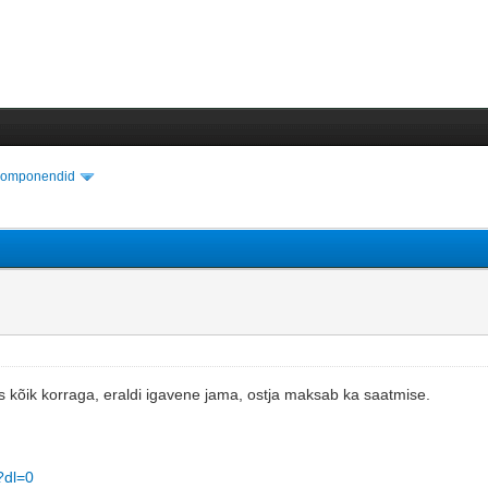
akomponendid
kõik korraga, eraldi igavene jama, ostja maksab ka saatmise.
?dl=0