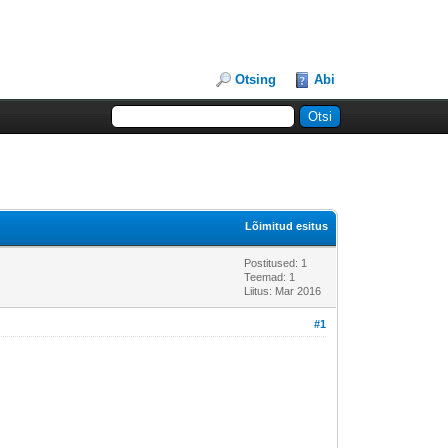
Otsing
Abi
Lõimitud esitus
Postitused: 1
Teemad: 1
Liitus: Mar 2016
#1