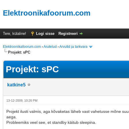
Elektroonikafoorum.com
Tere, külaline!
Logi sisse
Registreeri
Elektroonikafoorum.com
›
Arutelud
›
Arvutid ja tarkvara
Projekt: sPC
Projekt: sPC
katkine5
13-12-2009, 10:26 PM
Projekt ilusti valmis, aga kõvaketas läheb vast vahetusse mõne su
aega.
Probleemiks veel see, et standby käitub sleepina.