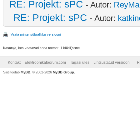
RE: Projekt: sPC
- Autor:
ReyMa
RE: Projekt: sPC
- Autor:
katki
Vaata printerisõbralikku versiooni
Kasutaja, kes vaatavad seda teemat: 1 külali(st)ne
Kontakt
Elektroonikafoorum.com
Tagasi üles
Lihtsustatud versioon
R
Saiti toetab
MyBB
, © 2002-2026
MyBB Group
.