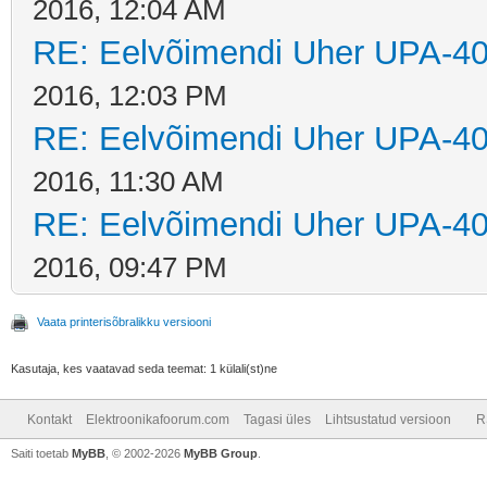
2016, 12:04 AM
RE: Eelvõimendi Uher UPA-40
2016, 12:03 PM
RE: Eelvõimendi Uher UPA-40
2016, 11:30 AM
RE: Eelvõimendi Uher UPA-40
2016, 09:47 PM
Vaata printerisõbralikku versiooni
Kasutaja, kes vaatavad seda teemat: 1 külali(st)ne
Kontakt
Elektroonikafoorum.com
Tagasi üles
Lihtsustatud versioon
R
Saiti toetab
MyBB
, © 2002-2026
MyBB Group
.