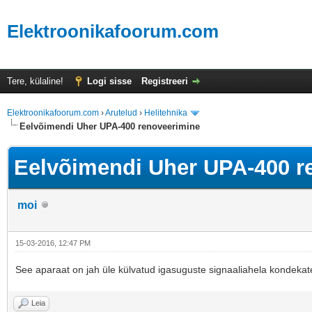
Elektroonikafoorum.com
Tere, külaline!
Logi sisse
Registreeri
Elektroonikafoorum.com
›
Arutelud
›
Helitehnika
Eelvõimendi Uher UPA-400 renoveerimine
Eelvõimendi Uher UPA-400 r
moi
15-03-2016, 12:47 PM
See aparaat on jah üle külvatud igasuguste signaaliahela kondekateg
Leia