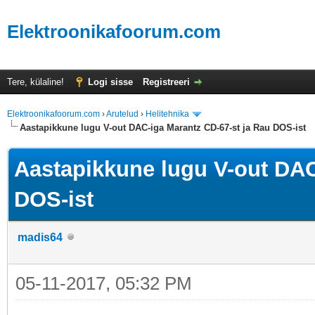
Elektroonikafoorum.com
Tere, külaline!
Logi sisse
Registreeri
Elektroonikafoorum.com
›
Arutelud
›
Helitehnika
Aastapikkune lugu V-out DAC-iga Marantz CD-67-st ja Rau DOS-ist
Aastapikkune lugu V-out DAC
DOS-ist
madis64
05-11-2017, 05:32 PM