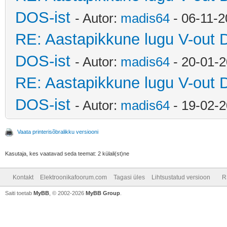
DOS-ist
- Autor:
madis64
- 06-11-2
RE: Aastapikkune lugu V-out 
DOS-ist
- Autor:
madis64
- 20-01-2
RE: Aastapikkune lugu V-out 
DOS-ist
- Autor:
madis64
- 19-02-2
Vaata printerisõbralikku versiooni
Kasutaja, kes vaatavad seda teemat: 2 külali(st)ne
Kontakt
Elektroonikafoorum.com
Tagasi üles
Lihtsustatud versioon
R
Saiti toetab
MyBB
, © 2002-2026
MyBB Group
.