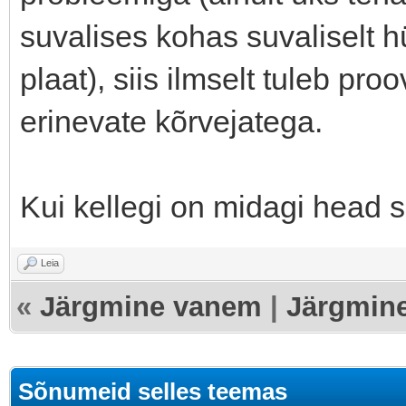
suvalises kohas suvaliselt h
plaat), siis ilmselt tuleb pro
erinevate kõrvejatega.
Kui kellegi on midagi head so
Leia
«
Järgmine vanem
|
Järgmin
Sõnumeid selles teemas