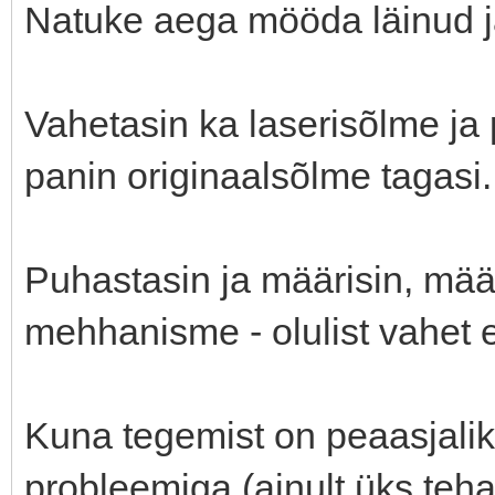
Natuke aega mööda läinud j
Vahetasin ka laserisõlme ja p
panin originaalsõlme tagasi.
Puhastasin ja määrisin, määr
mehhanisme - olulist vahet e
Kuna tegemist on peaasjalik
probleemiga (ainult üks teha