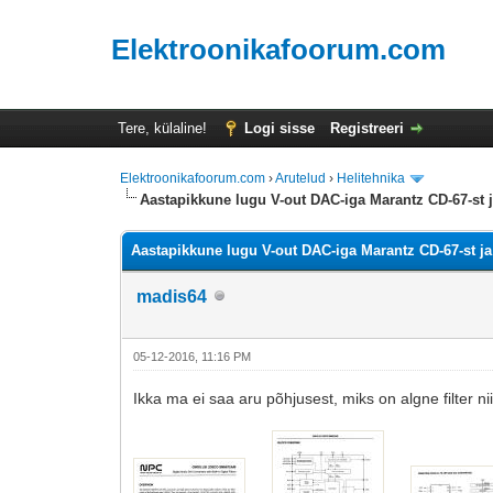
Elektroonikafoorum.com
Tere, külaline!
Logi sisse
Registreeri
Elektroonikafoorum.com
›
Arutelud
›
Helitehnika
Aastapikkune lugu V-out DAC-iga Marantz CD-67-st 
Aastapikkune lugu V-out DAC-iga Marantz CD-67-st j
madis64
05-12-2016, 11:16 PM
Ikka ma ei saa aru põhjusest, miks on algne filter 