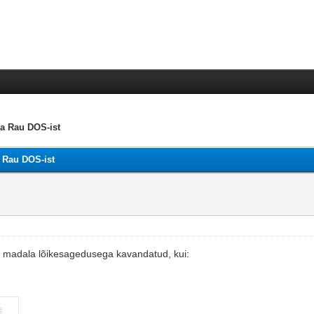
ja Rau DOS-ist
a Rau DOS-ist
nii madala lõikesagedusega kavandatud, kui: