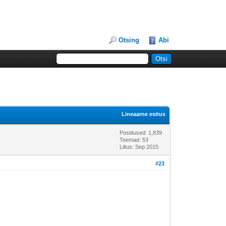
Otsing
Abi
Lineaarne esitus
Postitused: 1,839
Teemad: 53
Liitus: Sep 2015
#23