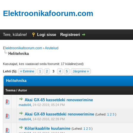
Elektroonikafoorum.com
Tere, külaline!
Logi sisse
Registreeri
Elektroonikafoorum.com
›
Arutelud
Helitehnika
Kasutajad, kes vaatavad seda foorumit: 17 külaline(sed)
Lehti (5):
« Eelmine
1
2
3
4
5
Järgmine »
Helitehnika
Teema
/
Autor
Akai GX-65 kassetdeki renoveerimine
madis64
,
24-02-2019, 05:24 PM
Akai GX-69 kassettdeki renoveerimine
(Lehed:
1
2
3
)
madis64
,
14-02-2016, 02:39 PM
Kõlarikaablite kuulamine
(Lehed:
1
2
3
)