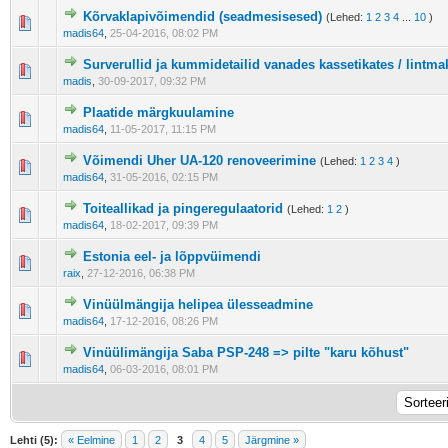
Kõrvaklapivõimendid (seadmesisesed)
(Lehed:
1
2
3
4
...
10
)
madis64
,
25-04-2016, 08:02 PM
Surverullid ja kummidetailid vanades kassetikates / lintma
madis
,
30-09-2017, 09:32 PM
Plaatide märgkuulamine
madis64
,
11-05-2017, 11:15 PM
Võimendi Uher UA-120 renoveerimine
(Lehed:
1
2
3
4
)
madis64
,
31-05-2016, 02:15 PM
Toiteallikad ja pingeregulaatorid
(Lehed:
1
2
)
madis64
,
18-02-2017, 09:39 PM
Estonia eel- ja lõppvüimendi
raix
,
27-12-2016, 06:38 PM
Vinüülmängija helipea ülesseadmine
madis64
,
17-12-2016, 08:26 PM
Vinüülimängija Saba PSP-248 => pilte "karu kõhust"
madis64
,
06-03-2016, 08:01 PM
Lehti (5):
« Eelmine
1
2
3
4
5
Järgmine »