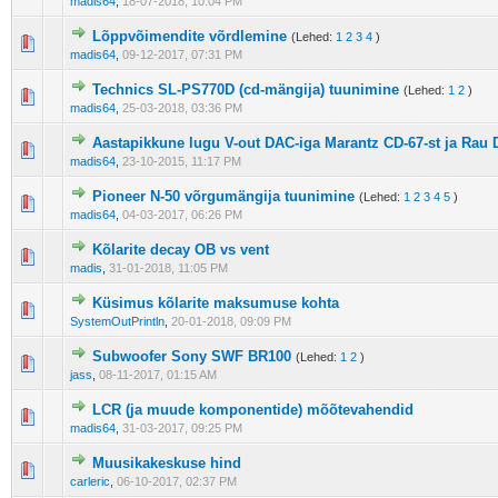
madis64
,
18-07-2018, 10:04 PM
Lõppvõimendite võrdlemine
(Lehed:
1
2
3
4
)
madis64
,
09-12-2017, 07:31 PM
Technics SL-PS770D (cd-mängija) tuunimine
(Lehed:
1
2
)
madis64
,
25-03-2018, 03:36 PM
Aastapikkune lugu V-out DAC-iga Marantz CD-67-st ja Rau 
madis64
,
23-10-2015, 11:17 PM
Pioneer N-50 võrgumängija tuunimine
(Lehed:
1
2
3
4
5
)
madis64
,
04-03-2017, 06:26 PM
Kõlarite decay OB vs vent
madis
,
31-01-2018, 11:05 PM
Küsimus kõlarite maksumuse kohta
SystemOutPrintln
,
20-01-2018, 09:09 PM
Subwoofer Sony SWF BR100
(Lehed:
1
2
)
jass
,
08-11-2017, 01:15 AM
LCR (ja muude komponentide) mõõtevahendid
madis64
,
31-03-2017, 09:25 PM
Muusikakeskuse hind
carleric
,
06-10-2017, 02:37 PM