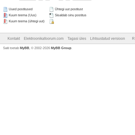
Uued postitused
Ühtegi uut postitust
Kuum teema (Uus)
Sisaldab sinu postitus
Kuum teema (ühtegi uut)
Kontakt
Elektroonikafoorum.com
Tagasi üles
Lihtsustatud versioon
R
Saiti toetab
MyBB
, © 2002-2026
MyBB Group
.