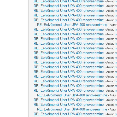
RE: Eelvõimendi Uher UPA-400 renoveerimine
- Autor:
m
RE: Eelvõimendi Uher UPA-400 renoveerimine
- Autor:
m
RE: Eelvõimendi Uher UPA-400 renoveerimine
- Autor:
m
RE: Eelvõimendi Uher UPA-400 renoveerimine
- Autor:
m
RE: Eelvõimendi Uher UPA-400 renoveerimine
- Autor:
m
RE: Eelvõimendi Uher UPA-400 renoveerimine
- Autor
RE: Eelvõimendi Uher UPA-400 renoveerimine
- Autor:
m
RE: Eelvõimendi Uher UPA-400 renoveerimine
- Autor:
m
RE: Eelvõimendi Uher UPA-400 renoveerimine
- Autor:
m
RE: Eelvõimendi Uher UPA-400 renoveerimine
- Autor:
m
RE: Eelvõimendi Uher UPA-400 renoveerimine
- Autor:
m
RE: Eelvõimendi Uher UPA-400 renoveerimine
- Autor:
m
RE: Eelvõimendi Uher UPA-400 renoveerimine
- Autor:
m
RE: Eelvõimendi Uher UPA-400 renoveerimine
- Autor:
m
RE: Eelvõimendi Uher UPA-400 renoveerimine
- Autor:
m
RE: Eelvõimendi Uher UPA-400 renoveerimine
- Autor:
m
RE: Eelvõimendi Uher UPA-400 renoveerimine
- Autor:
m
RE: Eelvõimendi Uher UPA-400 renoveerimine
- Autor:
m
RE: Eelvõimendi Uher UPA-400 renoveerimine
- Autor:
m
RE: Eelvõimendi Uher UPA-400 renoveerimine
- Autor:
m
RE: Eelvõimendi Uher UPA-400 renoveerimine
- Autor
RE: Eelvõimendi Uher UPA-400 renoveerimine
- Autor:
m
RE: Eelvõimendi Uher UPA-400 renoveerimine
- Autor:
m
RE: Eelvõimendi Uher UPA-400 renoveerimine
- Autor
RE: Eelvõimendi Uher UPA-400 renoveerimine
- Autor:
m