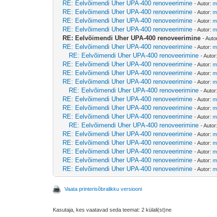
RE: Eelvõimendi Uher UPA-400 renoveerimine
- Autor:
m
RE: Eelvõimendi Uher UPA-400 renoveerimine
- Autor:
m
RE: Eelvõimendi Uher UPA-400 renoveerimine
- Autor:
m
RE: Eelvõimendi Uher UPA-400 renoveerimine
- Autor:
m
RE: Eelvõimendi Uher UPA-400 renoveerimine
- Auto
RE: Eelvõimendi Uher UPA-400 renoveerimine
- Autor:
m
RE: Eelvõimendi Uher UPA-400 renoveerimine
- Autor
RE: Eelvõimendi Uher UPA-400 renoveerimine
- Autor:
m
RE: Eelvõimendi Uher UPA-400 renoveerimine
- Autor:
m
RE: Eelvõimendi Uher UPA-400 renoveerimine
- Autor:
m
RE: Eelvõimendi Uher UPA-400 renoveerimine
- Autor
RE: Eelvõimendi Uher UPA-400 renoveerimine
- Autor:
m
RE: Eelvõimendi Uher UPA-400 renoveerimine
- Autor:
m
RE: Eelvõimendi Uher UPA-400 renoveerimine
- Autor:
m
RE: Eelvõimendi Uher UPA-400 renoveerimine
- Autor
RE: Eelvõimendi Uher UPA-400 renoveerimine
- Autor:
m
RE: Eelvõimendi Uher UPA-400 renoveerimine
- Autor:
m
RE: Eelvõimendi Uher UPA-400 renoveerimine
- Autor:
m
RE: Eelvõimendi Uher UPA-400 renoveerimine
- Autor:
m
RE: Eelvõimendi Uher UPA-400 renoveerimine
- Autor:
m
Vaata printerisõbralikku versiooni
Kasutaja, kes vaatavad seda teemat: 2 külali(st)ne