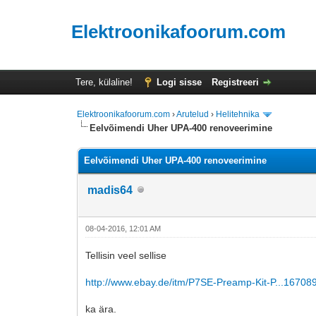
Elektroonikafoorum.com
Tere, külaline!
Logi sisse
Registreeri
Elektroonikafoorum.com
›
Arutelud
›
Helitehnika
Eelvõimendi Uher UPA-400 renoveerimine
Eelvõimendi Uher UPA-400 renoveerimine
madis64
08-04-2016, 12:01 AM
Tellisin veel sellise
http://www.ebay.de/itm/P7SE-Preamp-Kit-P...1670
ka ära.