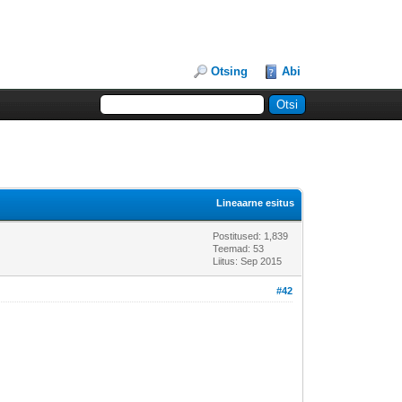
Otsing
Abi
Lineaarne esitus
Postitused: 1,839
Teemad: 53
Liitus: Sep 2015
#42