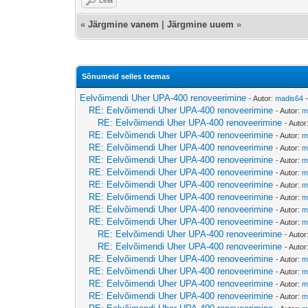
«
Järgmine vanem
|
Järgmine uuem
»
Sõnumeid selles teemas
Eelvõimendi Uher UPA-400 renoveerimine
- Autor:
madis64
-
RE: Eelvõimendi Uher UPA-400 renoveerimine
- Autor:
m
RE: Eelvõimendi Uher UPA-400 renoveerimine
- Autor
RE: Eelvõimendi Uher UPA-400 renoveerimine
- Autor:
m
RE: Eelvõimendi Uher UPA-400 renoveerimine
- Autor:
m
RE: Eelvõimendi Uher UPA-400 renoveerimine
- Autor:
m
RE: Eelvõimendi Uher UPA-400 renoveerimine
- Autor:
m
RE: Eelvõimendi Uher UPA-400 renoveerimine
- Autor:
m
RE: Eelvõimendi Uher UPA-400 renoveerimine
- Autor:
m
RE: Eelvõimendi Uher UPA-400 renoveerimine
- Autor:
m
RE: Eelvõimendi Uher UPA-400 renoveerimine
- Autor:
m
RE: Eelvõimendi Uher UPA-400 renoveerimine
- Autor
RE: Eelvõimendi Uher UPA-400 renoveerimine
- Autor
RE: Eelvõimendi Uher UPA-400 renoveerimine
- Autor:
m
RE: Eelvõimendi Uher UPA-400 renoveerimine
- Autor:
m
RE: Eelvõimendi Uher UPA-400 renoveerimine
- Autor:
m
RE: Eelvõimendi Uher UPA-400 renoveerimine
- Autor:
m