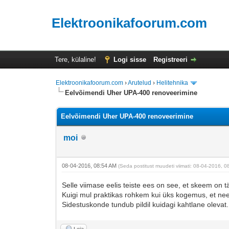
Elektroonikafoorum.com
Tere, külaline!
Logi sisse
Registreeri
Elektroonikafoorum.com
›
Arutelud
›
Helitehnika
Eelvõimendi Uher UPA-400 renoveerimine
Eelvõimendi Uher UPA-400 renoveerimine
moi
08-04-2016, 08:54 AM
(Seda postitust muudeti viimati: 08-04-2016, 0
Selle viimase eelis teiste ees on see, et skeem on t
Kuigi mul praktikas rohkem kui üks kogemus, et nee
Sidestuskonde tundub pildil kuidagi kahtlane olevat.
Leia