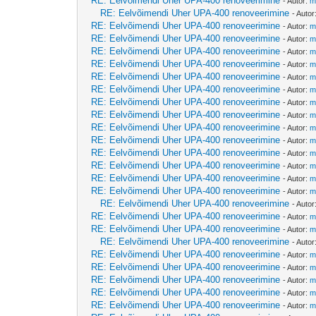
RE: Eelvõimendi Uher UPA-400 renoveerimine
- Autor:
m
RE: Eelvõimendi Uher UPA-400 renoveerimine
- Autor
RE: Eelvõimendi Uher UPA-400 renoveerimine
- Autor:
m
RE: Eelvõimendi Uher UPA-400 renoveerimine
- Autor:
m
RE: Eelvõimendi Uher UPA-400 renoveerimine
- Autor:
m
RE: Eelvõimendi Uher UPA-400 renoveerimine
- Autor:
m
RE: Eelvõimendi Uher UPA-400 renoveerimine
- Autor:
m
RE: Eelvõimendi Uher UPA-400 renoveerimine
- Autor:
m
RE: Eelvõimendi Uher UPA-400 renoveerimine
- Autor:
m
RE: Eelvõimendi Uher UPA-400 renoveerimine
- Autor:
m
RE: Eelvõimendi Uher UPA-400 renoveerimine
- Autor:
m
RE: Eelvõimendi Uher UPA-400 renoveerimine
- Autor:
m
RE: Eelvõimendi Uher UPA-400 renoveerimine
- Autor:
m
RE: Eelvõimendi Uher UPA-400 renoveerimine
- Autor:
m
RE: Eelvõimendi Uher UPA-400 renoveerimine
- Autor:
m
RE: Eelvõimendi Uher UPA-400 renoveerimine
- Autor:
m
RE: Eelvõimendi Uher UPA-400 renoveerimine
- Autor
RE: Eelvõimendi Uher UPA-400 renoveerimine
- Autor:
m
RE: Eelvõimendi Uher UPA-400 renoveerimine
- Autor:
m
RE: Eelvõimendi Uher UPA-400 renoveerimine
- Autor
RE: Eelvõimendi Uher UPA-400 renoveerimine
- Autor:
m
RE: Eelvõimendi Uher UPA-400 renoveerimine
- Autor:
m
RE: Eelvõimendi Uher UPA-400 renoveerimine
- Autor:
m
RE: Eelvõimendi Uher UPA-400 renoveerimine
- Autor:
m
RE: Eelvõimendi Uher UPA-400 renoveerimine
- Autor:
m