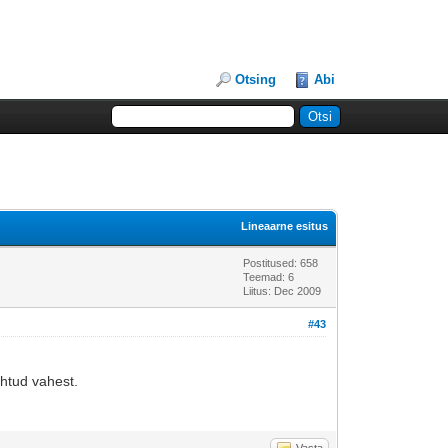
Otsing
Abi
Lineaarne esitus
Postitused: 658
Teemad: 6
Liitus: Dec 2009
#43
ehtud vahest.
Vasta