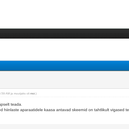
8:59 AM ja muutjaks oli
moi
.)
äpselt teada.
d hiinlaste aparaatidele kaasa antavad skeemid on tahtlikult vigased t