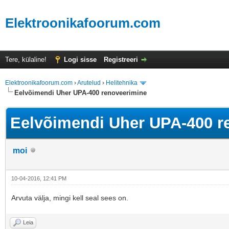
Elektroonikafoorum.com
Tere, külaline!
Logi sisse
Registreeri
Elektroonikafoorum.com
›
Arutelud
›
Helitehnika
Eelvõimendi Uher UPA-400 renoveerimine
Eelvõimendi Uher UPA-400 r
moi
10-04-2016, 12:41 PM
Arvuta välja, mingi kell seal sees on.
Leia