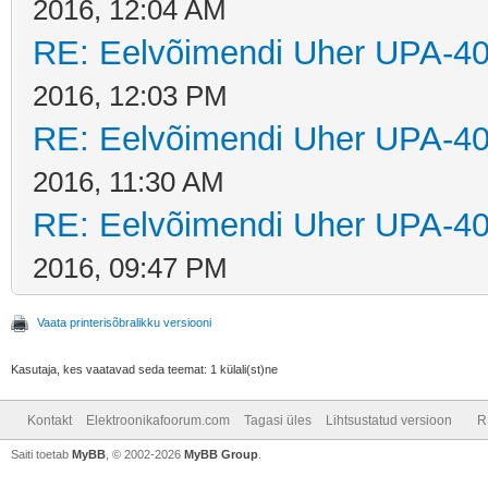
2016, 12:04 AM
RE: Eelvõimendi Uher UPA-40
2016, 12:03 PM
RE: Eelvõimendi Uher UPA-40
2016, 11:30 AM
RE: Eelvõimendi Uher UPA-40
2016, 09:47 PM
Vaata printerisõbralikku versiooni
Kasutaja, kes vaatavad seda teemat: 1 külali(st)ne
Kontakt
Elektroonikafoorum.com
Tagasi üles
Lihtsustatud versioon
R
Saiti toetab
MyBB
, © 2002-2026
MyBB Group
.