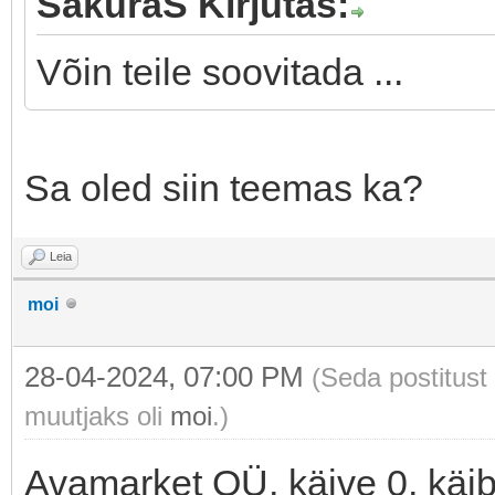
SakuraS Kirjutas:
Võin teile soovitada ...
Sa oled siin teemas ka?
Leia
moi
28-04-2024, 07:00 PM
(Seda postitust
muutjaks oli
moi
.)
Avamarket OÜ, käive 0, käibe