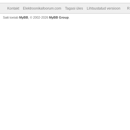
Kontakt
Elektroonikafoorum.com
Tagasi üles
Lihtsustatud versioon
R
Saiti toetab
MyBB
, © 2002-2026
MyBB Group
.