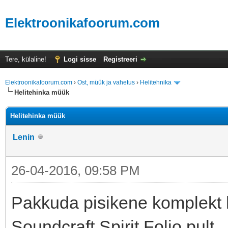
Elektroonikafoorum.com
Tere, külaline!
Logi sisse
Registreeri
Elektroonikafoorum.com
›
Ost, müük ja vahetus
›
Helitehnika
Helitehinka müük
Helitehinka müük
Lenin
26-04-2016, 09:58 PM
Pakkuda pisikene komplekt h
Soundcraft Spirit Folio pult