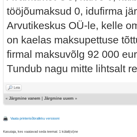
tööjõumaksud 0, idufirma jä
Arvutikeskus OÜ-le, kelle oma
on kaelas maksupettuse tõtt
firmal maksuvõlg 92 000 eu
Tundub nagu mitte lihtsalt r
Leia
«
Järgmine vanem
|
Järgmine uuem
»
Vaata printerisõbralikku versiooni
Kasutaja, kes vaatavad seda teemat: 1 külali(st)ne