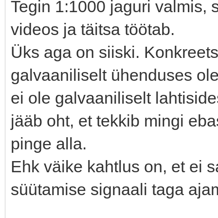
Tegin 1:1000 jaguri valmis, 
videos ja täitsa töötab.
Üks aga on siiski. Konkreets
galvaaniliselt ühenduses ol
ei ole galvaaniliselt lahtiside
jääb oht, et tekkib mingi eb
pinge alla.
Ehk väike kahtlus on, et ei s
süütamise signaali taga aja