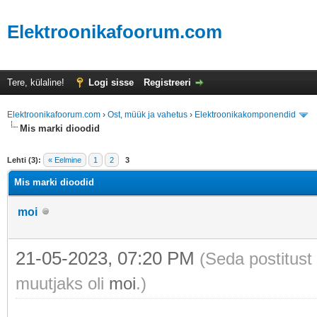
Elektroonikafoorum.com
Tere, külaline!
Logi sisse
Registreeri
Elektroonikafoorum.com
›
Ost, müük ja vahetus
›
Elektroonikakomponendid
Mis marki dioodid
Lehti (3):
« Eelmine
1
2
3
Mis marki dioodid
moi
21-05-2023, 07:20 PM
(Seda postitust
muutjaks oli
moi
.)