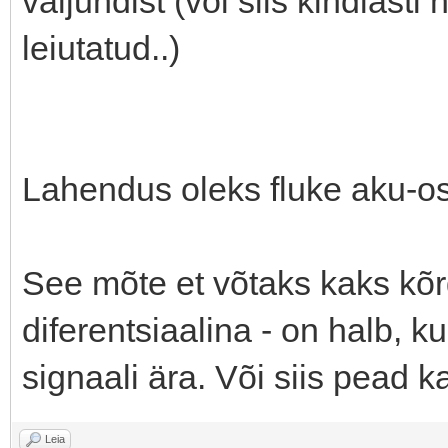
väljundist (või siis kindlasti
leiutatud..)
Lahendus oleks fluke aku-os
See mõte et võtaks kaks kõr
diferentsiaalina - on halb,
signaali ära. Või siis pead 
Leia