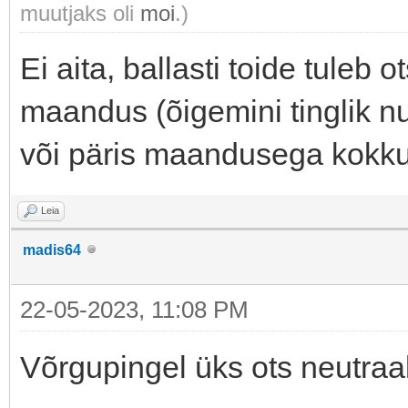
muutjaks oli
moi
.)
Ei aita, ballasti toide tuleb 
maandus (õigemini tinglik nu
või päris maandusega kokk
Leia
madis64
22-05-2023, 11:08 PM
Võrgupingel üks ots neutraa