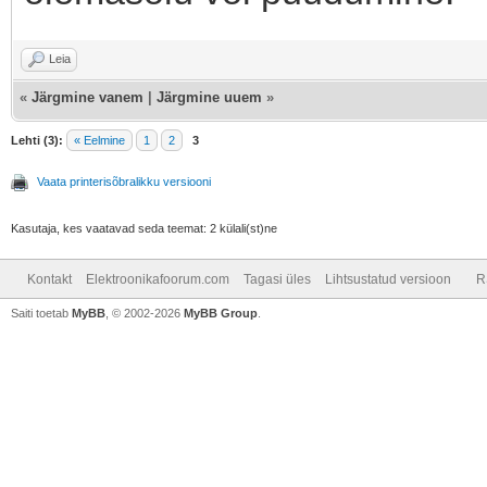
Leia
«
Järgmine vanem
|
Järgmine uuem
»
Lehti (3):
« Eelmine
1
2
3
Vaata printerisõbralikku versiooni
Kasutaja, kes vaatavad seda teemat: 2 külali(st)ne
Kontakt
Elektroonikafoorum.com
Tagasi üles
Lihtsustatud versioon
R
Saiti toetab
MyBB
, © 2002-2026
MyBB Group
.