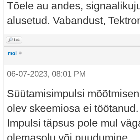
Tõele au andes, signaalikuj
alusetud. Vabandust, Tektro
Leia
moi
06-07-2023, 08:01 PM
Süütamisimpulsi mõõtmiseni
olev skeemiosa ei töötanud.
Impulsi täpsus pole mul väg
olemasolu või puudumine.