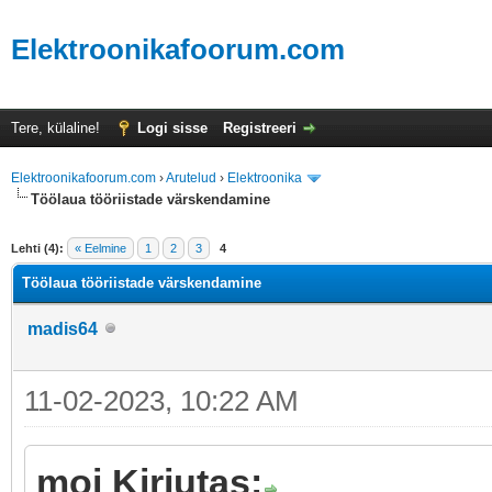
Elektroonikafoorum.com
Tere, külaline!
Logi sisse
Registreeri
Elektroonikafoorum.com
›
Arutelud
›
Elektroonika
Töölaua tööriistade värskendamine
Lehti (4):
« Eelmine
1
2
3
4
Töölaua tööriistade värskendamine
madis64
11-02-2023, 10:22 AM
moi Kirjutas: