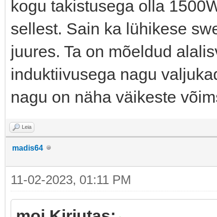
kogu takistusega olla 1500W
sellest. Sain ka lühikese sw
juures. Ta on mõeldud alalis
induktiivusega nagu valjukadk
nagu on näha väikeste võim
Leia
madis64
11-02-2023, 01:11 PM
moi Kirjutas: