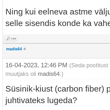
Ning kui eelneva astme välju
selle sisendis konde ka vahe
Leia
madis64
16-04-2023, 12:46 PM
(Seda postitust
muutjaks oli
madis64
.)
Süsinik-kiust (carbon fiber) pi
juhtivateks lugeda?