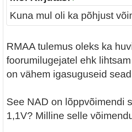
Kuna mul oli ka põhjust või
RMAA tulemus oleks ka huvit
foorumilugejatel ehk lihtsa
on vähem igasuguseid seadi
See NAD on lõppvõimendi si
1,1V? Milline selle võimend