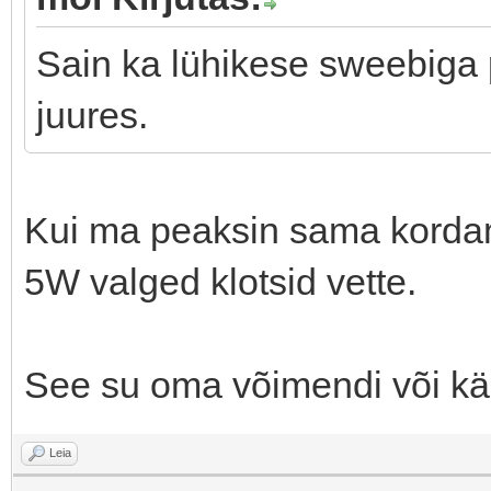
Sain ka lühikese sweebiga 
juures.
Kui ma peaksin sama kordam
5W valged klotsid vette.
See su oma võimendi või käis
Leia