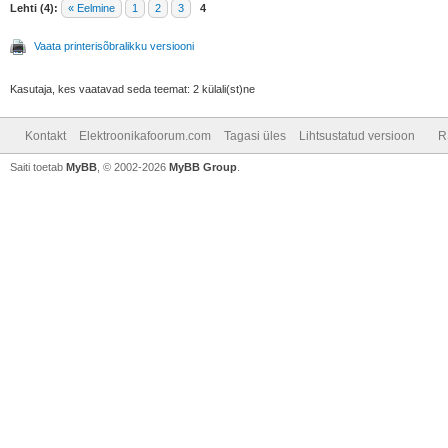
Lehti (4):
« Eelmine
1
2
3
4
Vaata printerisõbralikku versiooni
Kasutaja, kes vaatavad seda teemat: 2 külali(st)ne
Kontakt
Elektroonikafoorum.com
Tagasi üles
Lihtsustatud versioon
R
Saiti toetab
MyBB
, © 2002-2026
MyBB Group
.