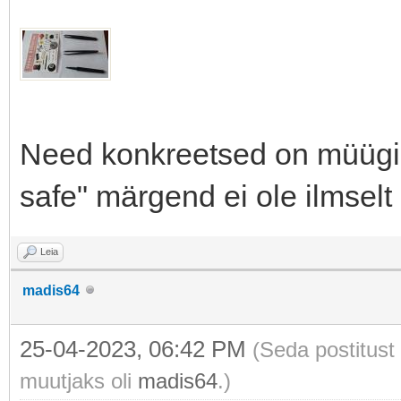
Need konkreetsed on müügil
safe" märgend ei ole ilmselt 
Leia
madis64
25-04-2023, 06:42 PM
(Seda postitust
muutjaks oli
madis64
.)