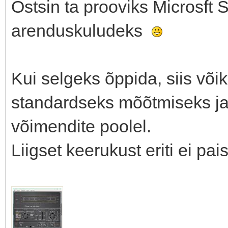
Ostsin ta prooviks Microsft S
arenduskuludeks
Kui selgeks õppida, siis või
standardseks mõõtmiseks j
võimendite poolel.
Liigset keerukust eriti ei pai