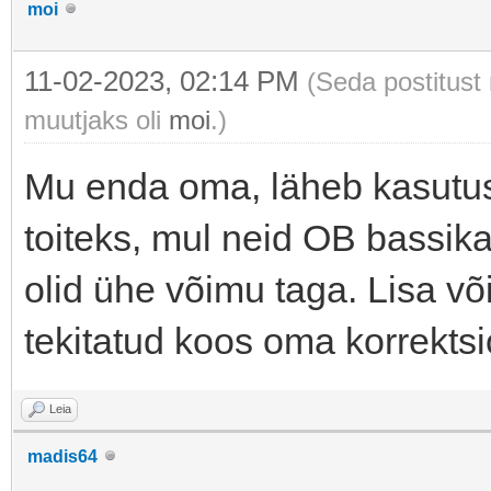
moi
11-02-2023, 02:14 PM
(Seda postitust
muutjaks oli
moi
.)
Mu enda oma, läheb kasutus
toiteks, mul neid OB bassika
olid ühe võimu taga. Lisa 
tekitatud koos oma korrekts
Leia
madis64