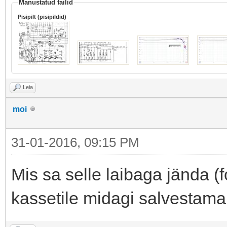
Manustatud failid
Pisipilt (pisipildid)
Leia
moi
31-01-2016, 09:15 PM
Mis sa selle laibaga jända (
kassetile midagi salvestama