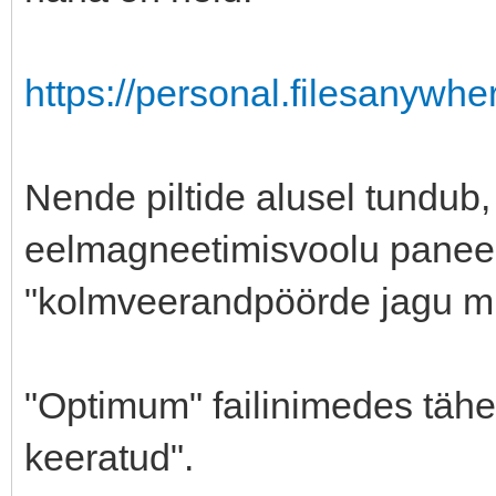
https://personal.filesanywhe
Nende piltide alusel tundub
eelmagneetimisvoolu paneeli
"kolmveerandpöörde jagu mi
"Optimum" failinimedes tähen
keeratud".