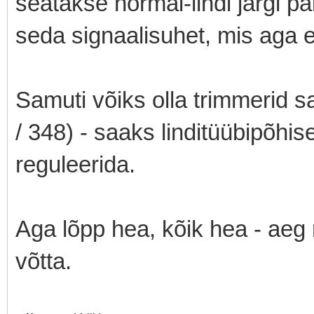
seatakse normal-lindi järgi p
seda signaalisuhet, mis aga e
Samuti võiks olla trimmerid 
/ 348) - saaks linditüübipõhis
reguleerida.
Aga lõpp hea, kõik hea - aeg 
võtta.