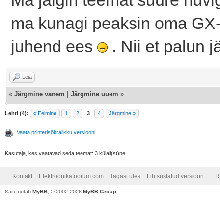
ma kunagi peaksin oma GX-7
juhend ees
. Nii et palun j
Leia
«
Järgmine vanem
|
Järgmine uuem
»
Lehti (4):
« Eelmine
1
2
3
4
Järgmine »
Vaata printerisõbralikku versiooni
Kasutaja, kes vaatavad seda teemat: 3 külali(st)ne
Kontakt
Elektroonikafoorum.com
Tagasi üles
Lihtsustatud versioon
R
Saiti toetab
MyBB
, © 2002-2026
MyBB Group
.