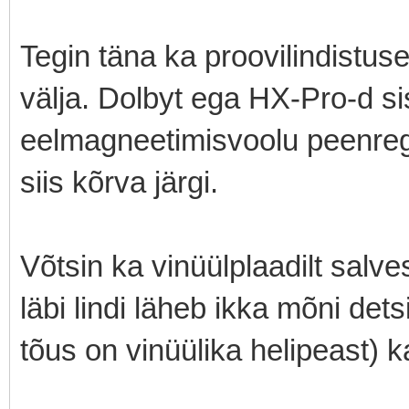
Tegin täna ka proovilindistuse
välja. Dolbyt ega HX-Pro-d sis
eelmagneetimisvoolu peenregul
siis kõrva järgi.
Võtsin ka vinüülplaadilt salves
läbi lindi läheb ikka mõni det
tõus on vinüülika helipeast) 