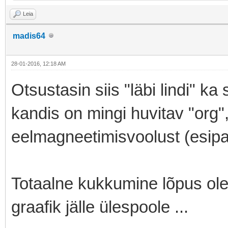
Leia
madis64
28-01-2016, 12:18 AM
Otsustasin siis "läbi lindi" k
kandis on mingi huvitav "org"
eelmagneetimisvoolust (esipan
Totaalne kukkumine lõpus ole
graafik jälle ülespoole ...