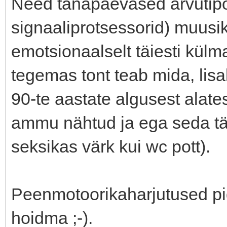
Need tänapäevased arvutipõ
signaaliprotsessorid) muus
emotsionaalselt täiesti külm
tegemas tont teab mida, lisa
90-te aastate algusest alate
ammu nähtud ja ega seda t
seksikas värk kui wc pott).
Peenmotoorikaharjutused pi
hoidma ;-).