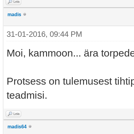
Leia
madis
31-01-2016, 09:44 PM
Moi, kammoon... ära torpede
Protsess on tulemusest tihti
teadmisi.
Leia
madis64