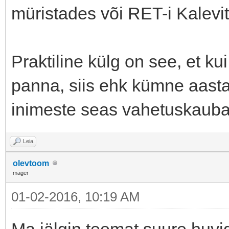
müristades või RET-i Kalevit
Praktiline külg on see, et ku
panna, siis ehk kümne aasta
inimeste seas vahetuskauba
Leia
olevtoom
mäger
01-02-2016, 10:19 AM
Ma jälgin teemat suure huvig