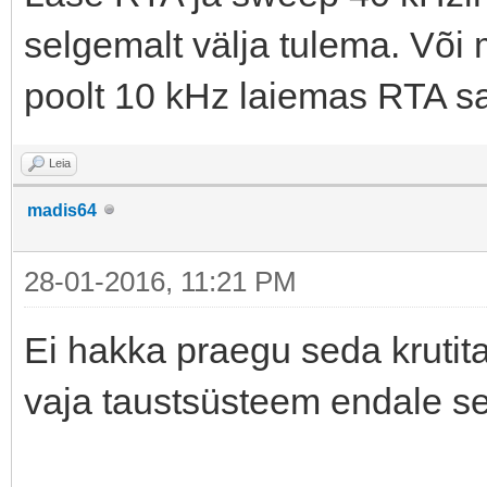
selgemalt välja tulema. Või m
poolt 10 kHz laiemas RTA s
Leia
madis64
28-01-2016, 11:21 PM
Ei hakka praegu seda krutit
vaja taustsüsteem endale se