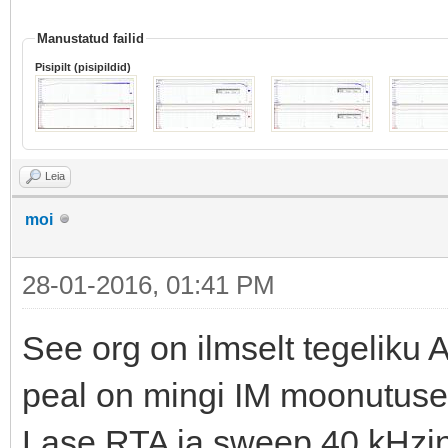
Manustatud failid
Pisipilt (pisipildid)
Leia
moi
28-01-2016, 01:41 PM
See org on ilmselt tegelik
peal on mingi IM moonutuse 
Lase RTA ja sweep 40 kHzin