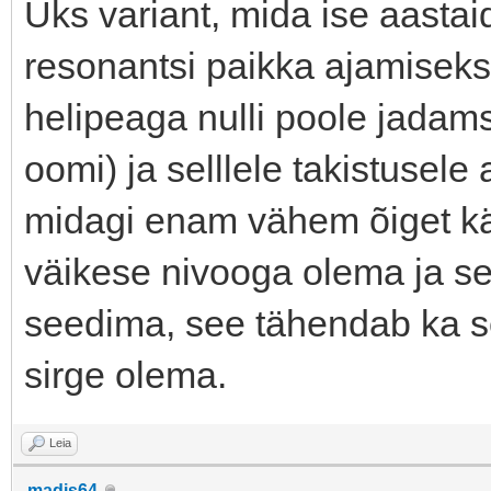
Üks variant, mida ise aastai
resonantsi paikka ajamiseks k
helipeaga nulli poole jadams
oomi) ja selllele takistusele
midagi enam vähem õiget kät
väikese nivooga olema ja se
seedima, see tähendab ka se
sirge olema.
Leia
madis64