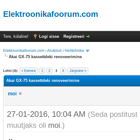
Elektroonikafoorum.com
Tere, külaline!
Logi sisse
Registreeri
Elektroonikafoorum.com
›
Arutelud
›
Helitehnika
Akai GX-75 kassettdeki renoveerimine
Lehti (4):
« Eelmine
1
2
3
4
Järgmine »
Akai GX-75 kassettdeki renoveerimine
moi
27-01-2016, 10:04 AM
(Seda postitust
muutjaks oli
moi
.)