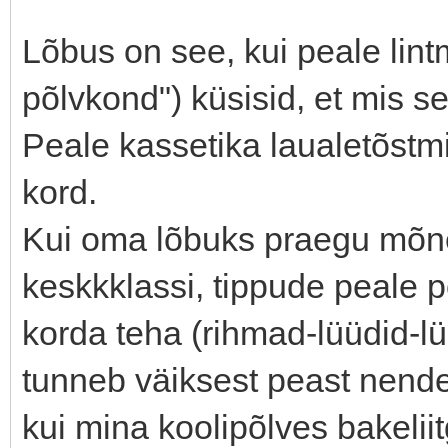
Lõbus on see, kui peale lint
põlvkond") küsisid, et mis se
Peale kassetika laualetõstmist
kord.
Kui oma lõbuks praegu mõn
keskkklassi, tippude peale p
korda teha (rihmad-lüüdid-lü
tunneb väiksest peast nen
kui mina koolipõlves bakelii