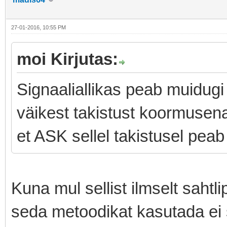
27-01-2016, 10:55 PM
moi Kirjutas:
Signaaliallikas peab muidug
väikest takistust koormusen
et ASK sellel takistusel peab
Kuna mul sellist ilmselt sahtlip
seda metoodikat kasutada ei 