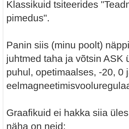
Klassikuid tsiteerides "Tead
pimedus".
Panin siis (minu poolt) näpp
juhtmed taha ja võtsin ASK ü
puhul, opetimaalses, -20, 0 j
eelmagneetimisvooluregulaa
Graafikuid ei hakka siia üles
näha on neid: