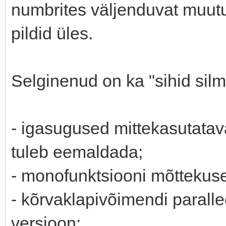
numbrites väljenduvat muutus
pildid üles.
Selginenud on ka "sihid silm
- igasugused mittekasutatava
tuleb eemaldada;
- monofunktsiooni mõttekuse 
- kõrvaklapivõimendi paralle
versioon;