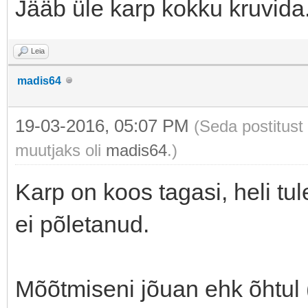
Jääb üle karp kokku kruvida.
Leia
madis64
19-03-2016, 05:07 PM
(Seda postitust
muutjaks oli
madis64
.)
Karp on koos tagasi, heli tul
ei põletanud.
Mõõtmiseni jõuan ehk õhtul (