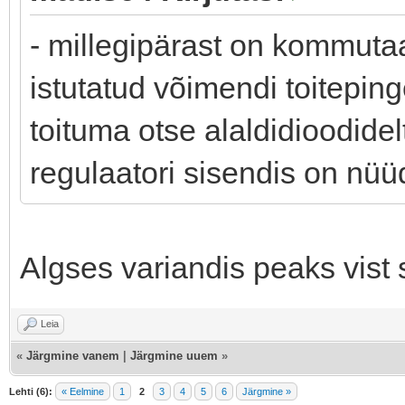
- millegipärast on kommuta
istutatud võimendi toitepinge
toituma otse alaldidioodidel
regulaatori sisendis on nüü
Algses variandis peaks vist
Leia
«
Järgmine vanem
|
Järgmine uuem
»
Lehti (6):
« Eelmine
1
2
3
4
5
6
Järgmine »