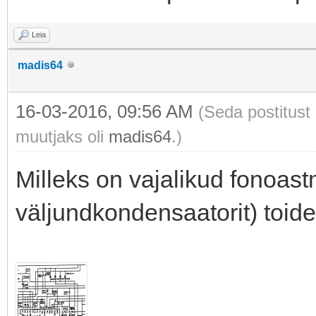
Leia
madis64
16-03-2016, 09:56 AM
(Seda postitust
muutjaks oli
madis64
.)
Milleks on vajalikud fonoast
väljundkondensaatorit) toid