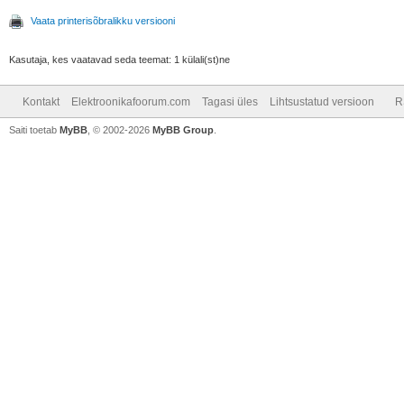
Vaata printerisõbralikku versiooni
Kasutaja, kes vaatavad seda teemat: 1 külali(st)ne
Kontakt
Elektroonikafoorum.com
Tagasi üles
Lihtsustatud versioon
R
Saiti toetab
MyBB
, © 2002-2026
MyBB Group
.