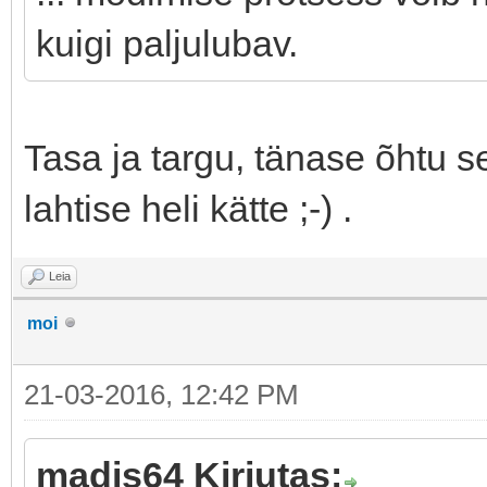
kuigi paljulubav.
Tasa ja targu, tänase õhtu s
lahtise heli kätte ;-) .
Leia
moi
21-03-2016, 12:42 PM
madis64 Kirjutas: