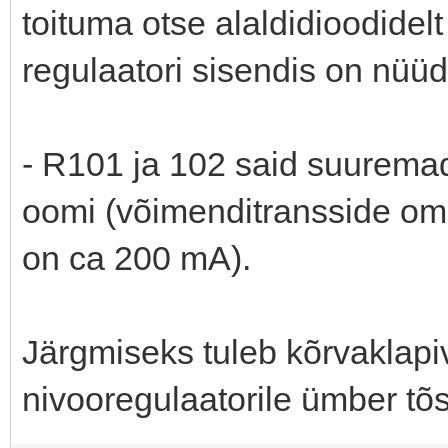
toituma otse alaldidioodidelt
regulaatori sisendis on nüüd
- R101 ja 102 said suurema
oomi (võimenditransside oma
on ca 200 mA).
Järgmiseks tuleb kõrvaklapiv
nivooregulaatorile ümber tõst