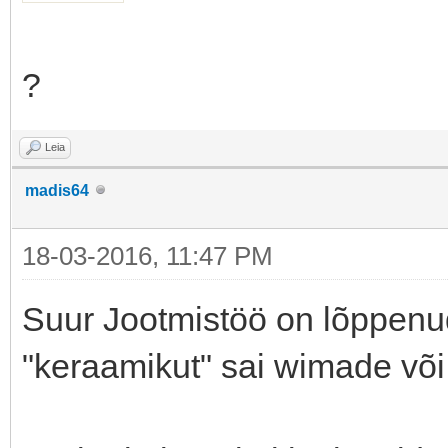
?
Leia
madis64
18-03-2016, 11:47 PM
Suur Jootmistöö on lõppen
"keraamikut" sai wimade võ