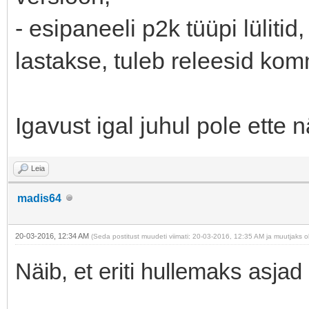
- esipaneeli p2k tüüpi lülitid
lastakse, tuleb releesid ko
Igavust igal juhul pole ette n
Leia
madis64
20-03-2016, 12:34 AM
(Seda postitust muudeti viimati: 20-03-2016, 12:35 AM ja muutjaks o
Näib, et eriti hullemaks asjad e