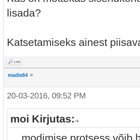
lisada?
Katsetamiseks ainest piisaval
Leia
madis64
20-03-2016, 09:52 PM
moi Kirjutas:
... modimise protsess võib h