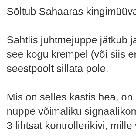
Sõltub Sahaaras kingimüüva 
Sahtlis juhtmejuppe jätkub j
see kogu krempel (või siis e
seestpoolt sillata pole.
Mis on selles kastis hea, on 
nuppe võimaliku signaalikom
3 lihtsat kontrollerikivi, mil