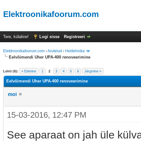
Elektroonikafoorum.com
Tere, külaline!
Logi sisse
Registreeri
Elektroonikafoorum.com
›
Arutelud
›
Helitehnika
Eelvõimendi Uher UPA-400 renoveerimine
Lehti (6):
« Eelmine
1
2
3
4
5
6
Järgmine »
Eelvõimendi Uher UPA-400 renoveerimine
moi
15-03-2016, 12:47 PM
See aparaat on jah üle külv