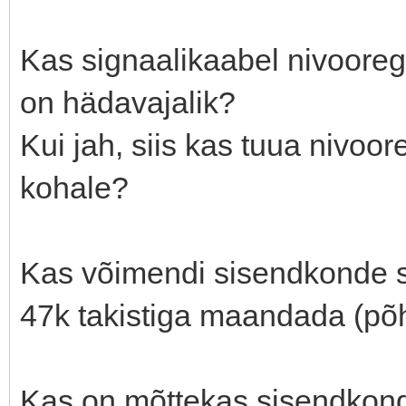
Kas signaalikaabel nivooregu
on hädavajalik?
Kui jah, siis kas tuua nivoor
kohale?
Kas võimendi sisendkonde s
47k takistiga maandada (põh
Kas on mõttekas sisendkonde