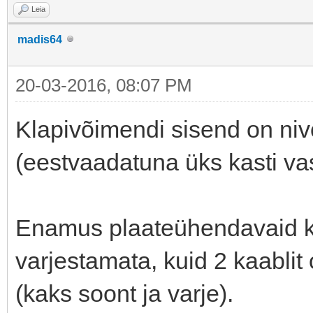
Leia
madis64
20-03-2016, 08:07 PM
Klapivõimendi sisend on niv
(eestvaadatuna üks kasti va
Enamus plaateühendavaid kaa
varjestamata, kuid 2 kaablit 
(kaks soont ja varje).