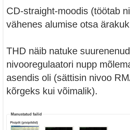
CD-straight-moodis (töötab ni
vähenes alumise otsa ärakukk
THD näib natuke suurenenud ol
nivooregulaatori nupp mõlema 
asendis oli (sättisin nivoo RMA
kõrgeks kui võimalik).
Manustatud failid
Pisipilt (pisipildid)